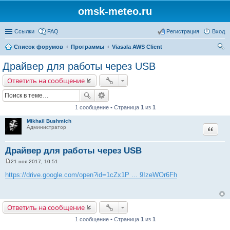
omsk-meteo.ru
Ссылки
FAQ
Регистрация
Вход
Список форумов
Программы
Viasala AWS Client
ои
Драйвер для работы через USB
ск
Ответить на сообщение
1 сообщение • Страница
1
из
1
Mikhail Bushmich
Цитата
Администратор
Драйвер для работы через USB
21 ноя 2017, 10:51
С
о
https://drive.google.com/open?id=1cZx1P ... 9IzeWOr6Fh
о
б
щ
е
н
Ответить на сообщение
и
е
1 сообщение • Страница
1
из
1