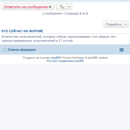
е
н
Ответить на сообщение
и
е
1 сообщение • Страница
1
из
1
Перейти
КТО СЕЙЧАС НА ФОРУМЕ
Количество пользователей, которые сейчас просматривают этот форум: нет
зарегистрированных пользователей и 17 гостей
Список форумов
Создано на основе
phpBB
® Forum Software © phpBB Limited
Русская поддержка phpBB