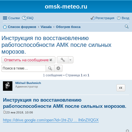
omsk-meteo.ru
Ссылки
FAQ
Регистрация
Вход
Список форумов
Viasala
Обогрев бокса
ои
Инструкция по восстановлению
ск
работоспособности АМК после сильных
морозов.
Ответить на сообщение
1 сообщение • Страница
1
из
1
Mikhail Bushmich
Цитата
Администратор
Инструкция по восстановлению
работоспособности АМК после сильных морозов.
23 янв 2018, 10:06
С
о
https://drive.google.com/open?id=1ht-ZU ... lh6nZIIQGX
о
б
щ