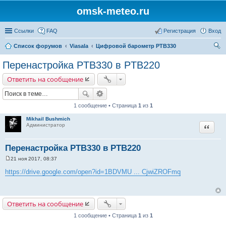
omsk-meteo.ru
Ссылки
FAQ
Регистрация
Вход
Список форумов
Viasala
Цифровой барометр PTB330
ои
Перенастройка PTB330 в PTB220
ск
Ответить на сообщение
1 сообщение • Страница
1
из
1
Mikhail Bushmich
Цитата
Администратор
Перенастройка PTB330 в PTB220
21 ноя 2017, 08:37
С
о
https://drive.google.com/open?id=1BDVMU ... CjwiZROFmq
о
б
щ
е
н
Ответить на сообщение
и
е
1 сообщение • Страница
1
из
1