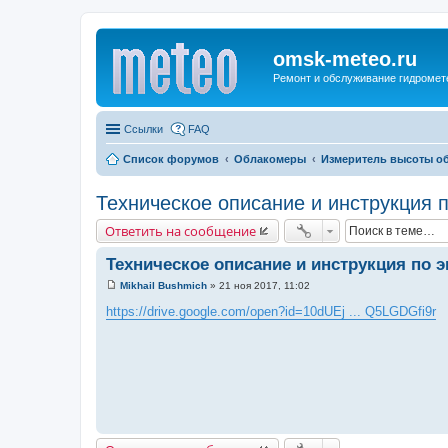
omsk-meteo.ru
Ремонт и обслуживание гидромет
Ссылки
FAQ
Список форумов
Облакомеры
Измеритель высоты о
Техническое описание и инструкция 
Ответить на сообщение
Техническое описание и инструкция по 
Mikhail Bushmich
»
21 ноя 2017, 11:02
С
о
https://drive.google.com/open?id=10dUEj ... Q5LGDGfi9r
о
б
щ
е
н
и
е