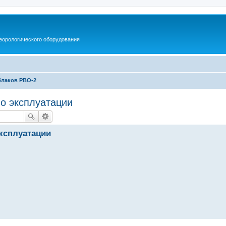
еорологического оборудования
блаков РВО-2
по эксплуатации
эксплуатации