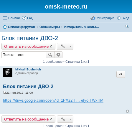
omsk-meteo.ru
Ссылки
FAQ
Регистрация
Вход
Список форумов
Облакомеры
Измеритель высоты облаков ДВО-2
ои
Блок питания ДВО-2
ск
Ответить на сообщение
1 сообщение • Страница
1
из
1
Mikhail Bushmich
Цитата
Администратор
Блок питания ДВО-2
21 ноя 2017, 11:00
С
о
https://drive.google.com/open?id=1PXz2H ... eIyoITWxHM
о
б
щ
е
н
Ответить на сообщение
и
е
1 сообщение • Страница
1
из
1