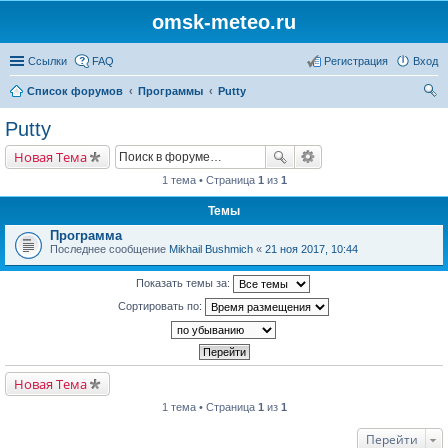
omsk-meteo.ru
Ссылки
FAQ
Регистрация
Вход
Список форумов
Программы
Putty
ои
Putty
ск
Новая Тема
1 тема • Страница
1
из
1
Темы
Программа
Последнее сообщение
Mikhail Bushmich
«
21 ноя 2017, 10:44
Показать темы за:
Сортировать по:
Новая Тема
1 тема • Страница
1
из
1
Перейти