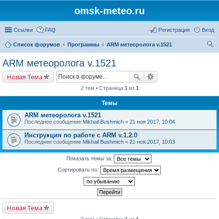
omsk-meteo.ru
Ссылки
FAQ
Регистрация
Вход
Список форумов
Программы
ARM метеоролога v.1521
ои
ARM метеоролога v.1521
ск
Новая Тема
2 тем • Страница
1
из
1
Темы
ARM метеоролога v.1521
Последнее сообщение
Mikhail Bushmich
«
21 ноя 2017, 10:04
Инструкция по работе с ARM v.1.2.0
Последнее сообщение
Mikhail Bushmich
«
21 ноя 2017, 10:03
Показать темы за:
Сортировать по:
Новая Тема