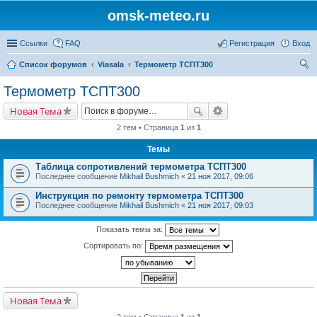
omsk-meteo.ru
Ссылки
FAQ
Регистрация
Вход
Список форумов
Viasala
Термометр ТСПТ300
ои
Термометр ТСПТ300
ск
Новая Тема
2 тем • Страница
1
из
1
Темы
Таблица сопротивлений термометра ТСПТ300
Последнее сообщение
Mikhail Bushmich
«
21 ноя 2017, 09:06
Инструкция по ремонту термометра ТСПТ300
Последнее сообщение
Mikhail Bushmich
«
21 ноя 2017, 09:03
Показать темы за:
Сортировать по:
Новая Тема