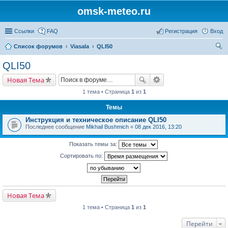
omsk-meteo.ru
Ссылки
FAQ
Регистрация
Вход
Список форумов
Viasala
QLI50
ои
QLI50
ск
Новая Тема
1 тема • Страница
1
из
1
Темы
Инструкция и техническое описание QLI50
Последнее сообщение
Mikhail Bushmich
«
08 дек 2016, 13:20
Показать темы за:
Сортировать по:
Новая Тема
1 тема • Страница
1
из
1
Перейти