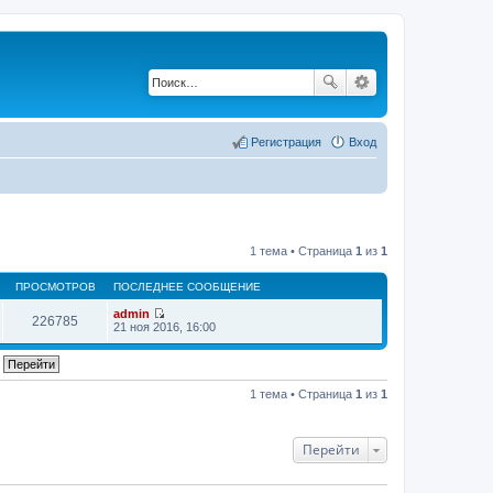
Регистрация
Вход
1 тема • Страница
1
из
1
ПРОСМОТРОВ
ПОСЛЕДНЕЕ СООБЩЕНИЕ
admin
226785
П
21 ноя 2016, 16:00
е
р
е
й
т
1 тема • Страница
1
из
1
и
к
п
о
Перейти
с
л
е