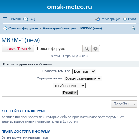
omsk-meteo.ru
Ссылки
FAQ
Регистрация
Вход
Список форумов
Анеморумбометры
M63M-1(new)
ои
M63M-1(new)
ск
Новая Тема
0 тем • Страница
1
из
1
В этом форуме нет сообщений.
Показать темы за:
Сортировать по:
Перейти
КТО СЕЙЧАС НА ФОРУМЕ
Количество пользователей, которые сейчас просматривают этот форум: нет
зарегистрированных пользователей и 13 гостей
ПРАВА ДОСТУПА К ФОРУМУ
Вы
не можете
начинать темы