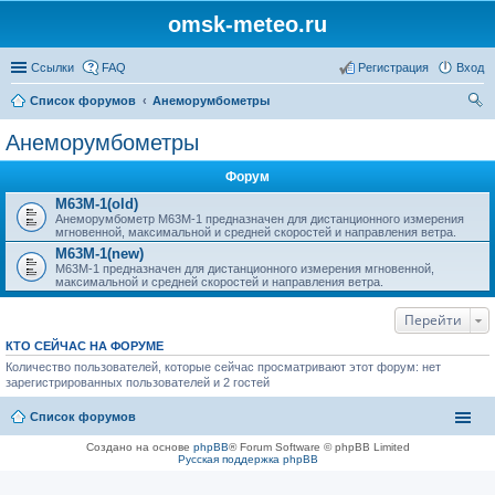
omsk-meteo.ru
Ссылки
FAQ
Регистрация
Вход
Список форумов
Анеморумбометры
ои
Анеморумбометры
ск
Форум
M63M-1(old)
Анеморумбометр М63М-1 предназначен для дистанционного измерения
мгновенной, максимальной и средней скоростей и направления ветра.
M63M-1(new)
М63М-1 предназначен для дистанционного измерения мгновенной,
максимальной и средней скоростей и направления ветра.
Перейти
КТО СЕЙЧАС НА ФОРУМЕ
Количество пользователей, которые сейчас просматривают этот форум: нет
зарегистрированных пользователей и 2 гостей
Список форумов
Создано на основе
phpBB
® Forum Software © phpBB Limited
Русская поддержка phpBB