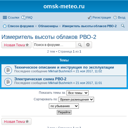
omsk-meteo.ru
Ссылки
FAQ
Регистрация
Вход
Список форумов
Облакомеры
Измеритель высоты облаков РВО-2
ои
Измеритель высоты облаков РВО-2
ск
Новая Тема
2 тем • Страница
1
из
1
Темы
Техническое описание и инструкция по эксплуатации
Последнее сообщение
Mikhail Bushmich
«
21 ноя 2017, 11:02
Электрическая схема РВО-2
Последнее сообщение
Mikhail Bushmich
«
21 ноя 2017, 11:01
Показать темы за:
Сортировать по:
Новая Тема