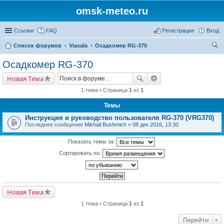
omsk-meteo.ru
Ссылки
FAQ
Регистрация
Вход
Список форумов
Viasala
Осадкомер RG-370
ои
Осадкомер RG-370
ск
Новая Тема
1 тема • Страница
1
из
1
Темы
Инструкция и руководство пользователя RG-370 (VRG370)
Последнее сообщение
Mikhail Bushmich
«
08 дек 2016, 13:30
Показать темы за:
Сортировать по:
Новая Тема
1 тема • Страница
1
из
1
Перейти