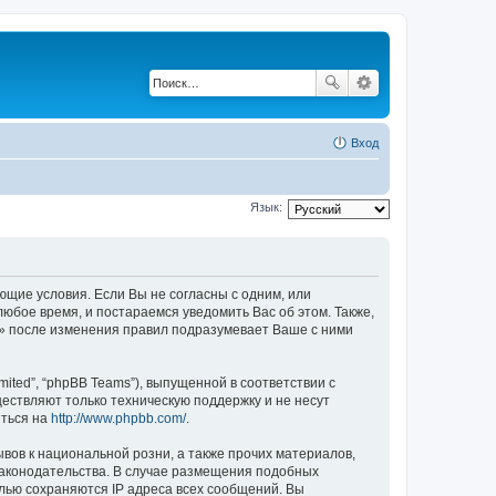
Вход
Язык:
ующие условия. Если Вы не согласны с одним, или
любое время, и постараемся уведомить Вас об этом. Также,
u» после изменения правил подразумевает Ваше с ними
ited”, “phpBB Teams”), выпущенной в соответствии с
ествляют только техническую поддержку и не несут
иться на
http://www.phpbb.com/
.
вов к национальной розни, а также прочих материалов,
законодательства. В случае размещения подобных
лью сохраняются IP адреса всех сообщений. Вы