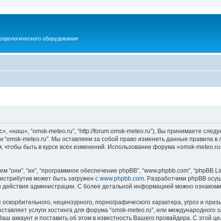
еорологического оборудования
, «наш», “omsk-meteo.ru”, “http://forum.omsk-meteo.ru”), Вы принимаете след
м “omsk-meteo.ru”. Мы оставляем за собой право изменить данные правила в 
, чтобы быть в курсе всех изменений. Использование форума «omsk-meteo.r
они”, “их”, “программное обеспечение phpBB”, “www.phpbb.com”, “phpBB Lim
 Дистрибутив может быть загружен с
www.phpbb.com
. Разработчики phpBB осущ
и действия администрации. С более детальной информацией можно ознаком
скорбительного, нецензурного, порнографического характера, угроз и призы
тавляет услуги хостинга для форума “omsk-meteo.ru”, или международного 
ш аккаунт и поставить об этом в известность Вашего провайдера. С этой це