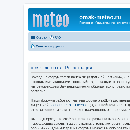
omsk-meteo.ru
Ремонт и обслуживание гидромет
Ссылки
FAQ
Список форумов
omsk-meteo.ru - Регистрация
Заходя на форум “omsk-meteo.ru” (в дальнейшем «мы», «нас»
несколькими условиями - пожалуйста, не заходите на фору
мы рекомендуем Вам периодически обращаться к правилам
согласие.
Наши форумы работают на платформе phpBB (в дальнейшем “
лицензией “
General Public License
” (в дальнейшем “GPL”).
ответственности за материалы, размещенные на форуме 
Вы подтверждаете своё согласие не размещать сообщения о
нарушаюших законы Вашей страны, страны, которая предос
сообщений, администрация форума может заблокировать Ва