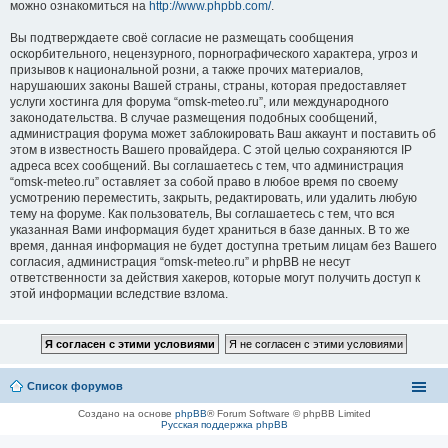
можно ознакомиться на
http://www.phpbb.com/
.
Вы подтверждаете своё согласие не размещать сообщения
оскорбительного, нецензурного, порнографического характера, угроз и
призывов к национальной розни, а также прочих материалов,
нарушаюших законы Вашей страны, страны, которая предоставляет
услуги хостинга для форума “omsk-meteo.ru”, или международного
законодательства. В случае размещения подобных сообщений,
администрация форума может заблокировать Ваш аккаунт и поставить об
этом в известность Вашего провайдера. С этой целью сохраняются IP
адреса всех сообщений. Вы соглашаетесь с тем, что администрация
“omsk-meteo.ru” оставляет за собой право в любое время по своему
усмотрению переместить, закрыть, редактировать, или удалить любую
тему на форуме. Как пользователь, Вы соглашаетесь с тем, что вся
указанная Вами информация будет храниться в базе данных. В то же
время, данная информация не будет доступна третьим лицам без Вашего
согласия, администрация “omsk-meteo.ru” и phpBB не несут
ответственности за действия хакеров, которые могут получить доступ к
этой информации вследствие взлома.
Список форумов
Создано на основе
phpBB
® Forum Software © phpBB Limited
Русская поддержка phpBB