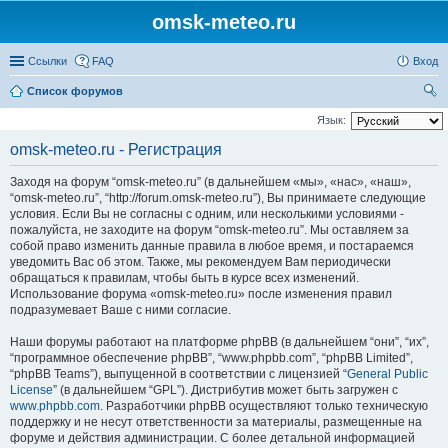
omsk-meteo.ru
Ссылки
FAQ
Вход
Список форумов
ои
Язык:
ск
omsk-meteo.ru - Регистрация
Заходя на форум “omsk-meteo.ru” (в дальнейшем «мы», «нас», «наш»,
“omsk-meteo.ru”, “http://forum.omsk-meteo.ru”), Вы принимаете следующие
условия. Если Вы не согласны с одним, или несколькими условиями -
пожалуйста, не заходите на форум “omsk-meteo.ru”. Мы оставляем за
собой право изменить данные правила в любое время, и постараемся
уведомить Вас об этом. Также, мы рекомендуем Вам периодически
обращаться к правилам, чтобы быть в курсе всех изменений.
Использование форума «omsk-meteo.ru» после изменения правил
подразумевает Ваше с ними согласие.
Наши форумы работают на платформе phpBB (в дальнейшем “они”, “их”,
“программное обеспечение phpBB”, “www.phpbb.com”, “phpBB Limited”,
“phpBB Teams”), выпущенной в соответствии с лицензией “
General Public
License
” (в дальнейшем “GPL”). Дистрибутив может быть загружен с
www.phpbb.com
. Разработчики phpBB осуществляют только техническую
поддержку и не несут ответственности за материалы, размещенные на
форуме и действия администрации. С более детальной информацией