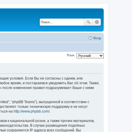
Вход
Язык:
ующие условия. Если Вы не согласны с одним, или
любое время, и постараемся уведомить Вас об этом. Также,
u» после изменения правил подразумевает Ваше с ними
ited”, “phpBB Teams”), выпущенной в соответствии с
ествляют только техническую поддержку и не несут
иться на
http://www.phpbb.com/
.
вов к национальной розни, а также прочих материалов,
законодательства. В случае размещения подобных
лью сохраняются IP адреса всех сообщений. Вы