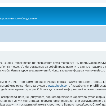
еорологического оборудования
, «наш», “omsk-meteo.ru”, “http://forum.omsk-meteo.ru”), Вы принимаете след
м “omsk-meteo.ru”. Мы оставляем за собой право изменить данные правила в 
, чтобы быть в курсе всех изменений. Использование форума «omsk-meteo.r
они”, “их”, “программное обеспечение phpBB”, “www.phpbb.com”, “phpBB Lim
 Дистрибутив может быть загружен с
www.phpbb.com
. Разработчики phpBB осущ
и действия администрации. С более детальной информацией можно ознаком
скорбительного, нецензурного, порнографического характера, угроз и призы
тавляет услуги хостинга для форума “omsk-meteo.ru”, или международного 
ш аккаунт и поставить об этом в известность Вашего провайдера. С этой це