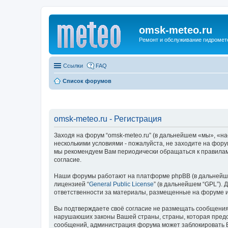
omsk-meteo.ru
Ремонт и обслуживание гидромет
Ссылки
FAQ
Список форумов
omsk-meteo.ru - Регистрация
Заходя на форум “omsk-meteo.ru” (в дальнейшем «мы», «нас»
несколькими условиями - пожалуйста, не заходите на фору
мы рекомендуем Вам периодически обращаться к правилам
согласие.
Наши форумы работают на платформе phpBB (в дальнейшем “
лицензией “
General Public License
” (в дальнейшем “GPL”).
ответственности за материалы, размещенные на форуме 
Вы подтверждаете своё согласие не размещать сообщения о
нарушаюших законы Вашей страны, страны, которая предос
сообщений, администрация форума может заблокировать Ва