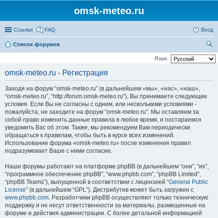
omsk-meteo.ru
Ссылки
FAQ
Вход
Список форумов
ои
Язык:
ск
omsk-meteo.ru - Регистрация
Заходя на форум “omsk-meteo.ru” (в дальнейшем «мы», «нас», «наш»,
“omsk-meteo.ru”, “http://forum.omsk-meteo.ru”), Вы принимаете следующие
условия. Если Вы не согласны с одним, или несколькими условиями -
пожалуйста, не заходите на форум “omsk-meteo.ru”. Мы оставляем за
собой право изменить данные правила в любое время, и постараемся
уведомить Вас об этом. Также, мы рекомендуем Вам периодически
обращаться к правилам, чтобы быть в курсе всех изменений.
Использование форума «omsk-meteo.ru» после изменения правил
подразумевает Ваше с ними согласие.
Наши форумы работают на платформе phpBB (в дальнейшем “они”, “их”,
“программное обеспечение phpBB”, “www.phpbb.com”, “phpBB Limited”,
“phpBB Teams”), выпущенной в соответствии с лицензией “
General Public
License
” (в дальнейшем “GPL”). Дистрибутив может быть загружен с
www.phpbb.com
. Разработчики phpBB осуществляют только техническую
поддержку и не несут ответственности за материалы, размещенные на
форуме и действия администрации. С более детальной информацией