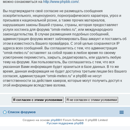
можно ознакомиться на
http://www.phpbb.com/
.
Вы подтверждаете своё согласие не размещать сообщения
оскорбительного, нецензурного, порнографического характера, угроз и
призывов к национальной розни, а также прочих материалов,
нарушаюших законы Вашей страны, страны, которая предоставляет
услуги хостинга для форума “omsk-meteo.ru”, или международного
законодательства. В случае размещения подобных сообщений,
администрация форума может заблокировать Ваш аккаунт и поставить об
этом в известность Вашего провайдера. С этой целью сохраняются IP
адреса всех сообщений. Вы соглашаетесь с тем, что администрация
“omsk-meteo.ru” оставляет за собой право в любое время по своему
усмотрению переместить, закрыть, редактировать, или удалить любую
тему на форуме. Как пользователь, Вы соглашаетесь с тем, что вся
указанная Вами информация будет храниться в базе данных. В то же
время, данная информация не будет доступна третьим лицам без Вашего
согласия, администрация “omsk-meteo.ru” и phpBB не несут
ответственности за действия хакеров, которые могут получить доступ к
этой информации вследствие взлома.
Список форумов
Создано на основе
phpBB
® Forum Software © phpBB Limited
Русская поддержка phpBB