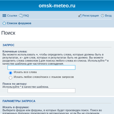
omsk-meteo.ru
Ссылки
FAQ
Регистрация
Вход
Список форумов
Поиск
ЗАПРОС
Ключевые слова:
Вы можете использовать
+
, чтобы определить слова, которые должны быть в
результатах, и
-
для слов, которых в результатах быть не должно. Вы можете
разделить слова символом
|
для поиска любого слова из списка. Используйте
*
в
качестве шаблона для частичного совпадения.
Искать все слова
Искать любое слово/поиск с языком запросов
Поиск по автору:
Используйте * в качестве шаблона.
ПАРАМЕТРЫ ЗАПРОСА
Искать в форумах:
Выберите форум или форумы, в которых будет произведен поиск. Поиск во
вложенных форумах производится автоматически, если Вы не отключили