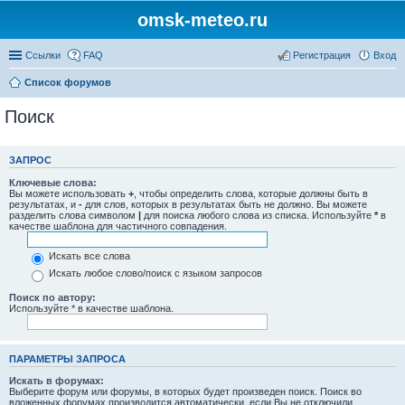
omsk-meteo.ru
Ссылки
FAQ
Регистрация
Вход
Список форумов
Поиск
ЗАПРОС
Ключевые слова:
Вы можете использовать
+
, чтобы определить слова, которые должны быть в
результатах, и
-
для слов, которых в результатах быть не должно. Вы можете
разделить слова символом
|
для поиска любого слова из списка. Используйте
*
в
качестве шаблона для частичного совпадения.
Искать все слова
Искать любое слово/поиск с языком запросов
Поиск по автору:
Используйте * в качестве шаблона.
ПАРАМЕТРЫ ЗАПРОСА
Искать в форумах:
Выберите форум или форумы, в которых будет произведен поиск. Поиск во
вложенных форумах производится автоматически, если Вы не отключили