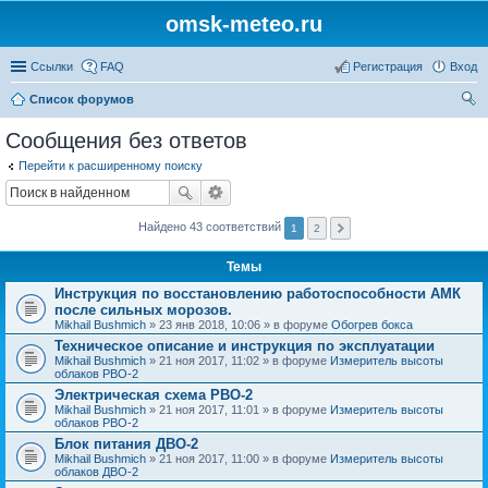
omsk-meteo.ru
Ссылки
FAQ
Регистрация
Вход
Список форумов
ои
Сообщения без ответов
ск
Перейти к расширенному поиску
Найдено 43 соответствий
1
2
Темы
Инструкция по восстановлению работоспособности АМК
после сильных морозов.
Mikhail Bushmich
» 23 янв 2018, 10:06 » в форуме
Обогрев бокса
Техническое описание и инструкция по эксплуатации
Mikhail Bushmich
» 21 ноя 2017, 11:02 » в форуме
Измеритель высоты
облаков РВО-2
Электрическая схема РВО-2
Mikhail Bushmich
» 21 ноя 2017, 11:01 » в форуме
Измеритель высоты
облаков РВО-2
Блок питания ДВО-2
Mikhail Bushmich
» 21 ноя 2017, 11:00 » в форуме
Измеритель высоты
облаков ДВО-2