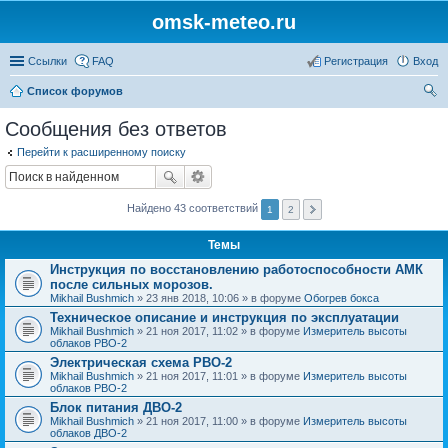
omsk-meteo.ru
Ссылки
FAQ
Регистрация
Вход
Список форумов
ои
Сообщения без ответов
ск
Перейти к расширенному поиску
Найдено 43 соответствий
1
2
Темы
Инструкция по восстановлению работоспособности АМК
после сильных морозов.
Mikhail Bushmich
» 23 янв 2018, 10:06 » в форуме
Обогрев бокса
Техническое описание и инструкция по эксплуатации
Mikhail Bushmich
» 21 ноя 2017, 11:02 » в форуме
Измеритель высоты
облаков РВО-2
Электрическая схема РВО-2
Mikhail Bushmich
» 21 ноя 2017, 11:01 » в форуме
Измеритель высоты
облаков РВО-2
Блок питания ДВО-2
Mikhail Bushmich
» 21 ноя 2017, 11:00 » в форуме
Измеритель высоты
облаков ДВО-2