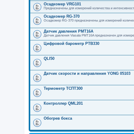
Осадкомер VRG101
Предназначены для измерений количества и интенсивнос
Осадкомер RG-370
Осадкомер RG-370 предназначены для измерений количес
Датчик давления PMT16A
Датчик давления Viasala PMT16A предназначен для измер
Цифровой барометр PTB330
QLI50
Датчик скорости и направления YONG 05103
Термометр ТСПТ300
Контроллер QML201
Обогрев бокса