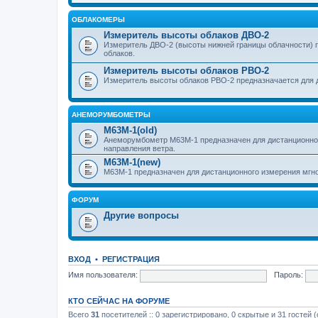
ОБЛАКОМЕРЫ
Измеритель высоты облаков ДВО-2
Измеритель ДВО-2 (высоты нижней границы облачности) 
облаков.
Измеритель высоты облаков РВО-2
Измеритель высоты облаков РВО-2 предназначается для 
АНЕМОРУМБОМЕТРЫ
M63M-1(old)
Анеморумбометр М63М-1 предназначен для дистанционног
направления ветра.
M63M-1(new)
М63М-1 предназначен для дистанционного измерения мгно
ФОРУМ
Другие вопросы
ВХОД
•
РЕГИСТРАЦИЯ
Имя пользователя:
Пароль:
КТО СЕЙЧАС НА ФОРУМЕ
Всего
31
посетителей :: 0 зарегистрировано, 0 скрытые и 31 гостей