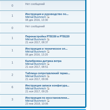
е
т
м
Нет сообщений
и
0
у
к
с
п
о
о
Инструкция и руководство по...
о
1
с
Mikhail Bushmich
б
л
П
08 дек 2016, 13:30
щ
е
е
е
д
р
Нет сообщений
н
0
н
е
и
е
й
ю
м
т
Перенастройка PTB330 в PTB220
у
и
1
Mikhail Bushmich
с
к
П
21 ноя 2017, 08:37
о
п
е
о
о
р
Инструкция и техническое оп...
б
с
1
е
Mikhail Bushmich
щ
л
й
П
08 дек 2016, 13:20
е
е
т
е
н
д
и
р
и
н
Калибровка датчика ветра
1
к
е
ю
е
Mikhail Bushmich
п
й
П
м
21 ноя 2017, 08:51
о
т
е
у
с
и
р
с
Таблица сопротивлений термо...
л
2
к
е
о
Mikhail Bushmich
е
п
й
о
П
21 ноя 2017, 09:06
д
о
т
б
е
н
с
и
щ
р
Инструкция записи конфигура...
е
л
6
к
е
е
Mikhail Bushmich
м
е
п
н
й
П
21 ноя 2017, 09:25
у
д
о
и
т
е
с
н
с
ю
и
р
Инструкция по восстановлени...
о
е
л
3
к
е
Mikhail Bushmich
о
м
е
п
й
П
23 янв 2018, 10:06
б
у
д
о
т
е
щ
с
н
с
и
р
е