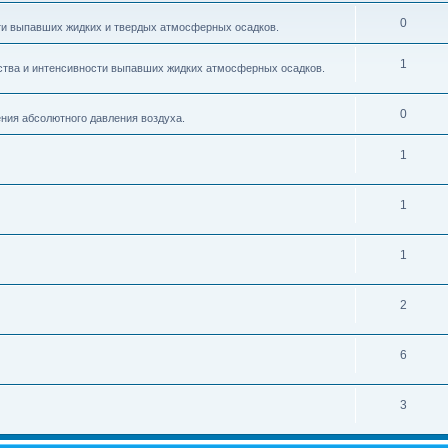
0
ти выпавших жидких и твердых атмосферных осадков.
1
тва и интенсивности выпавших жидких атмосферных осадков.
0
ения абсолютного давления воздуха.
1
1
1
2
6
3