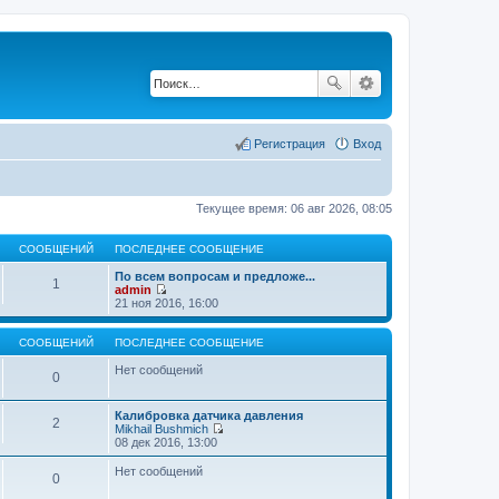
Регистрация
Вход
Текущее время: 06 авг 2026, 08:05
СООБЩЕНИЙ
ПОСЛЕДНЕЕ СООБЩЕНИЕ
По всем вопросам и предложе...
1
admin
П
21 ноя 2016, 16:00
е
р
е
СООБЩЕНИЙ
ПОСЛЕДНЕЕ СООБЩЕНИЕ
й
т
Нет сообщений
0
и
к
п
Калибровка датчика давления
о
2
Mikhail Bushmich
с
П
08 дек 2016, 13:00
л
е
е
р
Нет сообщений
д
0
е
н
й