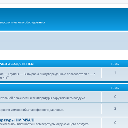
еорологического оборудования
ИЕВ И СОЗДАНИЯ ТЕМ
ТЕМЫ
1
еля — Группы — Выбираем "Подтвержденные пользователи " — в
вить".
ТЕМЫ
0
тельной влажности и температуры окружающего воздуха.
2
мерения изменений атмосферного давления.
пературы HMP45A/D
0
сительной влажности и температуры окружающего воздуха.