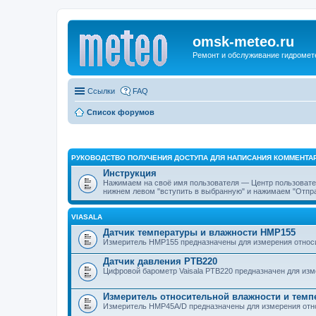
omsk-meteo.ru
Ремонт и обслуживание гидромет
Ссылки
FAQ
Список форумов
РУКОВОДСТВО ПОЛУЧЕНИЯ ДОСТУПА ДЛЯ НАПИСАНИЯ КОММЕНТАР
Инструкция
Нажимаем на своё имя пользователя — Центр пользоват
нижнем левом "вступить в выбранную" и нажимаем "Отпра
VIASALA
Датчик температуры и влажности HMP155
Измеритель HMP155 предназначены для измерения относи
Датчик давления PTB220
Цифровой барометр Vaisala PTB220 предназначен для из
Измеритель относительной влажности и тем
Измеритель HMP45A/D предназначены для измерения отно