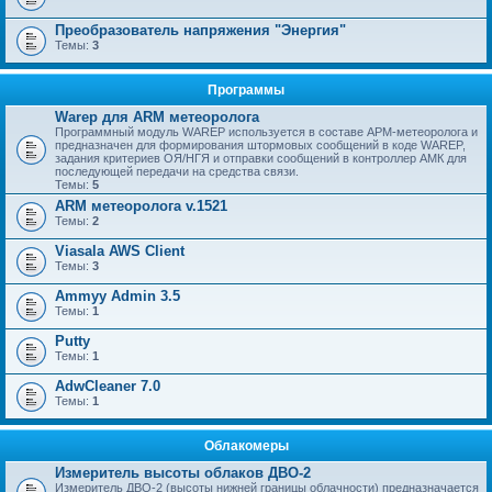
Преобразователь напряжения "Энергия"
Темы:
3
Программы
Warep для ARM метеоролога
Программный модуль WAREP используется в составе АРМ-метеоролога и
предназначен для формирования штормовых сообщений в коде WAREP,
задания критериев ОЯ/НГЯ и отправки сообщений в контроллер АМК для
последующей передачи на средства связи.
Темы:
5
ARM метеоролога v.1521
Темы:
2
Viasala AWS Client
Темы:
3
Ammyy Admin 3.5
Темы:
1
Putty
Темы:
1
AdwCleaner 7.0
Темы:
1
Облакомеры
Измеритель высоты облаков ДВО-2
Измеритель ДВО-2 (высоты нижней границы облачности) предназначается