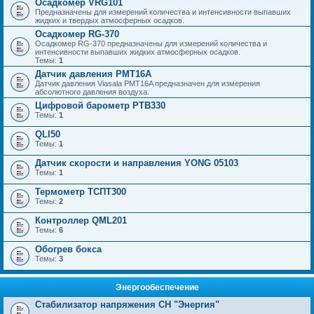
Осадкомер VRG101
Предназначены для измерений количества и интенсивности выпавших
жидких и твердых атмосферных осадков.
Осадкомер RG-370
Осадкомер RG-370 предназначены для измерений количества и
интенсивности выпавших жидких атмосферных осадков.
Темы:
1
Датчик давления PMT16A
Датчик давления Viasala PMT16A предназначен для измерения
абсолютного давления воздуха.
Цифровой барометр PTB330
Темы:
1
QLI50
Темы:
1
Датчик скорости и направления YONG 05103
Темы:
1
Термометр ТСПТ300
Темы:
2
Контроллер QML201
Темы:
6
Обогрев бокса
Темы:
3
Энергообеспечение
Стабилизатор напряжения СН "Энергия"