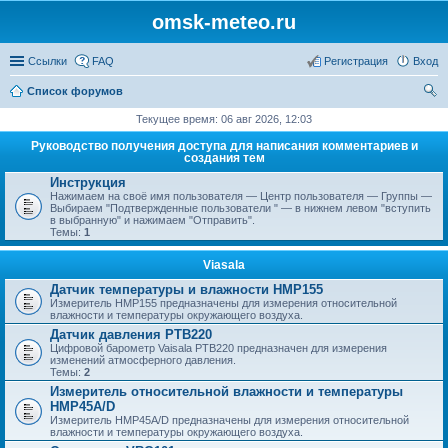
omsk-meteo.ru
Ссылки
FAQ
Регистрация
Вход
Список форумов
ои
Текущее время: 06 авг 2026, 12:03
ск
Руководство получения доступа для написания комментариев и
создания тем
Инструкция
Нажимаем на своё имя пользователя — Центр пользователя — Группы —
Выбираем "Подтвержденные пользователи " — в нижнем левом "вступить
в выбранную" и нажимаем "Отправить".
Темы:
1
Viasala
Датчик температуры и влажности HMP155
Измеритель HMP155 предназначены для измерения относительной
влажности и температуры окружающего воздуха.
Датчик давления PTB220
Цифровой барометр Vaisala PTB220 предназначен для измерения
изменений атмосферного давления.
Темы:
2
Измеритель относительной влажности и температуры
HMP45A/D
Измеритель HMP45A/D предназначены для измерения относительной
влажности и температуры окружающего воздуха.