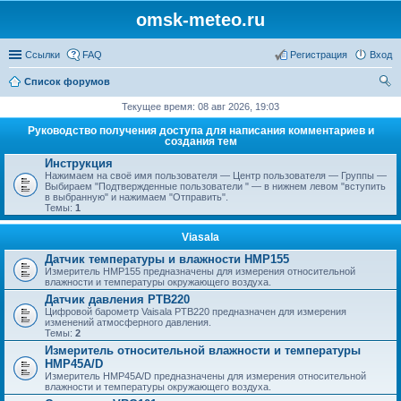
omsk-meteo.ru
Ссылки
FAQ
Регистрация
Вход
Список форумов
ои
Текущее время: 08 авг 2026, 19:03
ск
Руководство получения доступа для написания комментариев и
создания тем
Инструкция
Нажимаем на своё имя пользователя — Центр пользователя — Группы —
Выбираем "Подтвержденные пользователи " — в нижнем левом "вступить
в выбранную" и нажимаем "Отправить".
Темы:
1
Viasala
Датчик температуры и влажности HMP155
Измеритель HMP155 предназначены для измерения относительной
влажности и температуры окружающего воздуха.
Датчик давления PTB220
Цифровой барометр Vaisala PTB220 предназначен для измерения
изменений атмосферного давления.
Темы:
2
Измеритель относительной влажности и температуры
HMP45A/D
Измеритель HMP45A/D предназначены для измерения относительной
влажности и температуры окружающего воздуха.