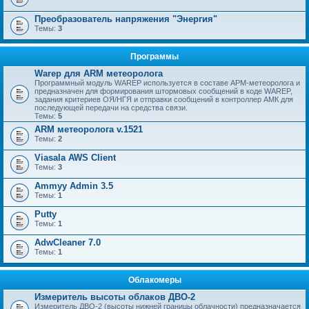
Преобразователь напряжения "Энергия"
Темы:
3
Программы
Warep для ARM метеоролога
Программный модуль WAREP используется в составе АРМ-метеоролога и
предназначен для формирования штормовых сообщений в коде WAREP,
задания критериев ОЯ/НГЯ и отправки сообщений в контроллер АМК для
последующей передачи на средства связи.
Темы:
5
ARM метеоролога v.1521
Темы:
2
Viasala AWS Client
Темы:
3
Ammyy Admin 3.5
Темы:
1
Putty
Темы:
1
AdwCleaner 7.0
Темы:
1
Облакомеры
Измеритель высоты облаков ДВО-2
Измеритель ДВО-2 (высоты нижней границы облачности) предназначается