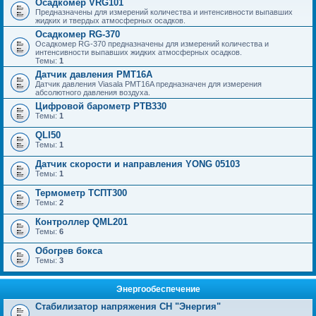
Осадкомер VRG101
Предназначены для измерений количества и интенсивности выпавших
жидких и твердых атмосферных осадков.
Осадкомер RG-370
Осадкомер RG-370 предназначены для измерений количества и
интенсивности выпавших жидких атмосферных осадков.
Темы:
1
Датчик давления PMT16A
Датчик давления Viasala PMT16A предназначен для измерения
абсолютного давления воздуха.
Цифровой барометр PTB330
Темы:
1
QLI50
Темы:
1
Датчик скорости и направления YONG 05103
Темы:
1
Термометр ТСПТ300
Темы:
2
Контроллер QML201
Темы:
6
Обогрев бокса
Темы:
3
Энергообеспечение
Стабилизатор напряжения СН "Энергия"