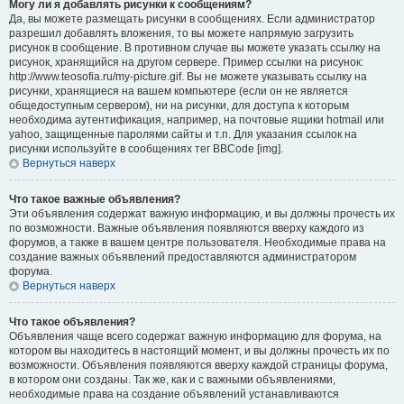
Могу ли я добавлять рисунки к сообщениям?
Да, вы можете размещать рисунки в сообщениях. Если администратор
разрешил добавлять вложения, то вы можете напрямую загрузить
рисунок в сообщение. В противном случае вы можете указать ссылку на
рисунок, хранящийся на другом сервере. Пример ссылки на рисунок:
http://www.teosofia.ru/my-picture.gif. Вы не можете указывать ссылку на
рисунки, хранящиеся на вашем компьютере (если он не является
общедоступным сервером), ни на рисунки, для доступа к которым
необходима аутентификация, например, на почтовые ящики hotmail или
yahoo, защищенные паролями сайты и т.п. Для указания ссылок на
рисунки используйте в сообщениях тег BBCode [img].
Вернуться наверх
Что такое важные объявления?
Эти объявления содержат важную информацию, и вы должны прочесть их
по возможности. Важные объявления появляются вверху каждого из
форумов, а также в вашем центре пользователя. Необходимые права на
создание важных объявлений предоставляются администратором
форума.
Вернуться наверх
Что такое объявления?
Объявления чаще всего содержат важную информацию для форума, на
котором вы находитесь в настоящий момент, и вы должны прочесть их по
возможности. Объявления появляются вверху каждой страницы форума,
в котором они созданы. Так же, как и с важными объявлениями,
необходимые права на создание объявлений устанавливаются