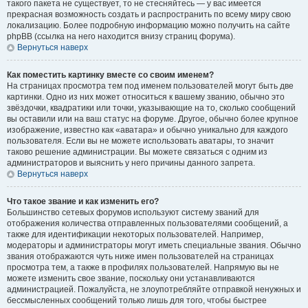
такого пакета не существует, то не стесняйтесь — у вас имеется
прекрасная возможность создать и распространить по всему миру свою
локализацию. Более подробную информацию можно получить на сайте
phpBB (ссылка на него находится внизу страниц форума).
Вернуться наверх
Как поместить картинку вместе со своим именем?
На страницах просмотра тем под именем пользователей могут быть две
картинки. Одно из них может относиться к вашему званию, обычно это
звёздочки, квадратики или точки, указывающие на то, сколько сообщений
вы оставили или на ваш статус на форуме. Другое, обычно более крупное
изображение, известно как «аватара» и обычно уникально для каждого
пользователя. Если вы не можете использовать аватары, то значит
таково решение администрации. Вы можете связаться с одним из
администраторов и выяснить у него причины данного запрета.
Вернуться наверх
Что такое звание и как изменить его?
Большинство сетевых форумов используют систему званий для
отображения количества отправленных пользователями сообщений, а
также для идентификации некоторых пользователей. Например,
модераторы и администраторы могут иметь специальные звания. Обычно
звания отображаются чуть ниже имен пользователей на страницах
просмотра тем, а также в профилях пользователей. Напрямую вы не
можете изменить свое звание, поскольку они устанавливаются
администрацией. Пожалуйста, не злоупотребляйте отправкой ненужных и
бессмысленных сообщений только лишь для того, чтобы быстрее