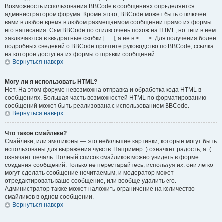
Возможность использования BBCode в сообщениях определяется
администратором форума. Кроме этого, BBCode может быть отключен
вами в любое время в любом размещаемом сообщении прямо из формы
его написания. Сам BBCode по стилю очень похож на HTML, но теги в нем
заключаются в квадратные скобки [ … ], а не в < … >. Для получения более
подробных сведений о BBCode прочтите руководство по BBCode, ссылка
на которое доступна из формы отправки сообщений.
Вернуться наверх
Могу ли я использовать HTML?
Нет. На этом форуме невозможна отправка и обработка кода HTML в
сообщениях. Большая часть возможностей HTML по форматированию
сообщений может быть реализована с использованием BBCode.
Вернуться наверх
Что такое смайлики?
Смайлики, или эмотиконы — это небольшие картинки, которые могут быть
использованы для выражения чувств. Например :) означает радость, а :(
означает печаль. Полный список смайликов можно увидеть в форме
создания сообщений. Только не перестарайтесь, используя их: они легко
могут сделать сообщение нечитаемым, и модератор может
отредактировать ваше сообщение, или вообще удалить его.
Администратор также может наложить ограничение на количество
смайликов в одном сообщении.
Вернуться наверх