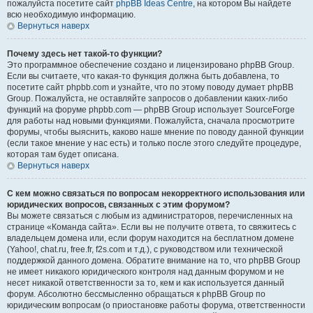
пожалуйста посетите сайт
phpBB Ideas Centre
, на котором Вы найдете
всю необходимую информацию.
Вернуться наверх
Почему здесь нет такой-то функции?
Это программное обеспечение создано и лицензировано phpBB Group.
Если вы считаете, что какая-то функция должна быть добавлена, то
посетите сайт phpbb.com и узнайте, что по этому поводу думает phpBB
Group. Пожалуйста, не оставляйте запросов о добавлении каких-либо
функций на форуме phpbb.com — phpBB Group использует SourceForge
для работы над новыми функциями. Пожалуйста, сначала просмотрите
форумы, чтобы выяснить, каково наше мнение по поводу данной функции
(если такое мнение у нас есть) и только после этого следуйте процедуре,
которая там будет описана.
Вернуться наверх
С кем можно связаться по вопросам некорректного использования или
юридических вопросов, связанных с этим форумом?
Вы можете связаться с любым из администраторов, перечисленных на
странице «Команда сайта». Если вы не получите ответа, то свяжитесь с
владельцем домена или, если форум находится на бесплатном домене
(Yahoo!, chat.ru, free.fr, f2s.com и т.д.), с руководством или технической
поддержкой данного домена. Обратите внимание на то, что phpBB Group
не имеет никакого юридического контроля над данным форумом и не
несет никакой ответственности за то, кем и как используется данный
форум. Абсолютно бессмысленно обращаться к phpBB Group по
юридическим вопросам (о приостановке работы форума, ответственности