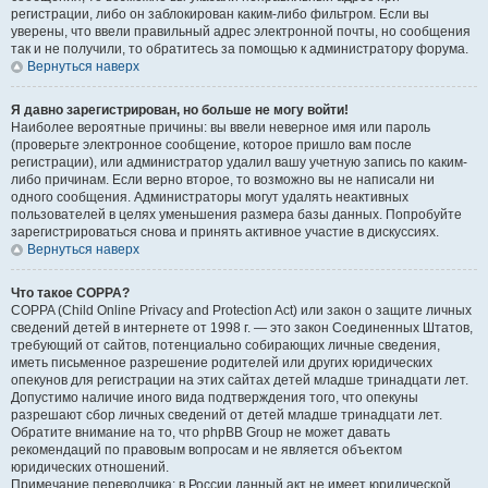
регистрации, либо он заблокирован каким-либо фильтром. Если вы
уверены, что ввели правильный адрес электронной почты, но сообщения
так и не получили, то обратитесь за помощью к администратору форума.
Вернуться наверх
Я давно зарегистрирован, но больше не могу войти!
Наиболее вероятные причины: вы ввели неверное имя или пароль
(проверьте электронное сообщение, которое пришло вам после
регистрации), или администратор удалил вашу учетную запись по каким-
либо причинам. Если верно второе, то возможно вы не написали ни
одного сообщения. Администраторы могут удалять неактивных
пользователей в целях уменьшения размера базы данных. Попробуйте
зарегистрироваться снова и принять активное участие в дискуссиях.
Вернуться наверх
Что такое COPPA?
COPPA (Child Online Privacy and Protection Act) или закон о защите личных
сведений детей в интернете от 1998 г. — это закон Соединенных Штатов,
требующий от сайтов, потенциально собирающих личные сведения,
иметь письменное разрешение родителей или других юридических
опекунов для регистрации на этих сайтах детей младше тринадцати лет.
Допустимо наличие иного вида подтверждения того, что опекуны
разрешают сбор личных сведений от детей младше тринадцати лет.
Обратите внимание на то, что phpBB Group не может давать
рекомендаций по правовым вопросам и не является объектом
юридических отношений.
Примечание переводчика: в России данный акт не имеет юридической