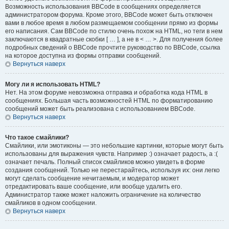
Возможность использования BBCode в сообщениях определяется
администратором форума. Кроме этого, BBCode может быть отключен
вами в любое время в любом размещаемом сообщении прямо из формы
его написания. Сам BBCode по стилю очень похож на HTML, но теги в нем
заключаются в квадратные скобки [ … ], а не в < … >. Для получения более
подробных сведений о BBCode прочтите руководство по BBCode, ссылка
на которое доступна из формы отправки сообщений.
Вернуться наверх
Могу ли я использовать HTML?
Нет. На этом форуме невозможна отправка и обработка кода HTML в
сообщениях. Большая часть возможностей HTML по форматированию
сообщений может быть реализована с использованием BBCode.
Вернуться наверх
Что такое смайлики?
Смайлики, или эмотиконы — это небольшие картинки, которые могут быть
использованы для выражения чувств. Например :) означает радость, а :(
означает печаль. Полный список смайликов можно увидеть в форме
создания сообщений. Только не перестарайтесь, используя их: они легко
могут сделать сообщение нечитаемым, и модератор может
отредактировать ваше сообщение, или вообще удалить его.
Администратор также может наложить ограничение на количество
смайликов в одном сообщении.
Вернуться наверх