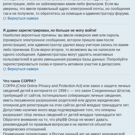
регистрации, либо он заблокирован каким-либо фильтром. Если вы
уверены, что ввели правильный адрес электронной почты, но сообщения
так и не получили, то обратитесь за помощью к администратору форума.
Вернуться наверх
Я давно зарегистрирован, но больше не могу войти!
Наиболее вероятные причины: вы ввели неверное имя или пароль
(проверьте электронное сообщение, которое пришло вам после
регистрации), или администратор удалил вашу учетную запись по каким-
либо причинам. Если верно второе, то возможно вы не написали ни
одного сообщения. Администраторы могут удалять неактивных
пользователей в целях уменьшения размера базы данных. Попробуйте
зарегистрироваться снова и принять активное участие в дискуссиях.
Вернуться наверх
Что такое COPPA?
COPPA (Child Online Privacy and Protection Act) или закон о защите личных
сведений детей в интернете от 1998 г. — это закон Соединенных Штатов,
требующий от сайтов, потенциально собирающих личные сведения,
иметь письменное разрешение родителей или других юридических
опекунов для регистрации на этих сайтах детей младше тринадцати лет.
Допустимо наличие иного вида подтверждения того, что опекуны
разрешают сбор личных сведений от детей младше тринадцати лет.
Обратите внимание на то, что phpBB Group не может давать
рекомендаций по правовым вопросам и не является объектом
юридических отношений.
Примечание переводчика: в России данный акт не имеет юридической