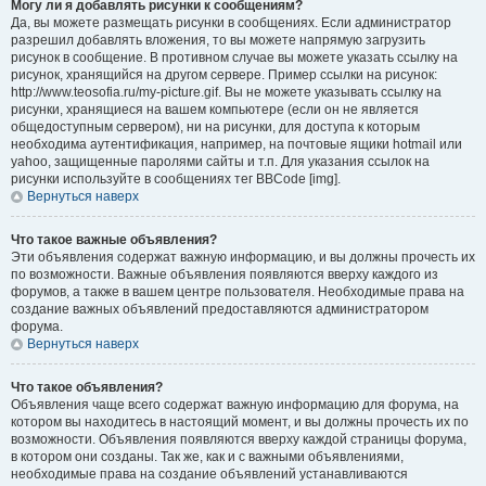
Могу ли я добавлять рисунки к сообщениям?
Да, вы можете размещать рисунки в сообщениях. Если администратор
разрешил добавлять вложения, то вы можете напрямую загрузить
рисунок в сообщение. В противном случае вы можете указать ссылку на
рисунок, хранящийся на другом сервере. Пример ссылки на рисунок:
http://www.teosofia.ru/my-picture.gif. Вы не можете указывать ссылку на
рисунки, хранящиеся на вашем компьютере (если он не является
общедоступным сервером), ни на рисунки, для доступа к которым
необходима аутентификация, например, на почтовые ящики hotmail или
yahoo, защищенные паролями сайты и т.п. Для указания ссылок на
рисунки используйте в сообщениях тег BBCode [img].
Вернуться наверх
Что такое важные объявления?
Эти объявления содержат важную информацию, и вы должны прочесть их
по возможности. Важные объявления появляются вверху каждого из
форумов, а также в вашем центре пользователя. Необходимые права на
создание важных объявлений предоставляются администратором
форума.
Вернуться наверх
Что такое объявления?
Объявления чаще всего содержат важную информацию для форума, на
котором вы находитесь в настоящий момент, и вы должны прочесть их по
возможности. Объявления появляются вверху каждой страницы форума,
в котором они созданы. Так же, как и с важными объявлениями,
необходимые права на создание объявлений устанавливаются