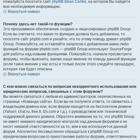
пожалуйста посетите сайт
phpBB Ideas Centre
, на котором Вы найдете
всю необходимую информацию.
Вернуться наверх
Почему здесь нет такой-то функции?
Это программное обеспечение создано и лицензировано phpBB Group.
Если вы считаете, что какая-то функция должна быть добавлена, то
посетите сайт phpbb.com и узнайте, что по этому поводу думает phpBB
Group. Пожалуйста, не оставляйте запросов о добавлении каких-либо
функций на форуме phpbb.com — phpBB Group использует SourceForge
для работы над новыми функциями. Пожалуйста, сначала просмотрите
форумы, чтобы выяснить, каково наше мнение по поводу данной функции
(если такое мнение у нас есть) и только после этого следуйте процедуре,
которая там будет описана.
Вернуться наверх
С кем можно связаться по вопросам некорректного использования или
юридических вопросов, связанных с этим форумом?
Вы можете связаться с любым из администраторов, перечисленных на
странице «Команда сайта». Если вы не получите ответа, то свяжитесь с
владельцем домена или, если форум находится на бесплатном домене
(Yahoo!, chat.ru, free.fr, f2s.com и т.д.), с руководством или технической
поддержкой данного домена. Обратите внимание на то, что phpBB Group
не имеет никакого юридического контроля над данным форумом и не
несет никакой ответственности за то, кем и как используется данный
форум. Абсолютно бессмысленно обращаться к phpBB Group по
юридическим вопросам (о приостановке работы форума, ответственности