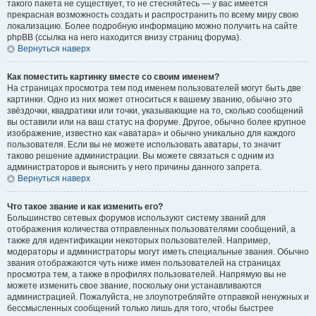
такого пакета не существует, то не стесняйтесь — у вас имеется
прекрасная возможность создать и распространить по всему миру свою
локализацию. Более подробную информацию можно получить на сайте
phpBB (ссылка на него находится внизу страниц форума).
Вернуться наверх
Как поместить картинку вместе со своим именем?
На страницах просмотра тем под именем пользователей могут быть две
картинки. Одно из них может относиться к вашему званию, обычно это
звёздочки, квадратики или точки, указывающие на то, сколько сообщений
вы оставили или на ваш статус на форуме. Другое, обычно более крупное
изображение, известно как «аватара» и обычно уникально для каждого
пользователя. Если вы не можете использовать аватары, то значит
таково решение администрации. Вы можете связаться с одним из
администраторов и выяснить у него причины данного запрета.
Вернуться наверх
Что такое звание и как изменить его?
Большинство сетевых форумов используют систему званий для
отображения количества отправленных пользователями сообщений, а
также для идентификации некоторых пользователей. Например,
модераторы и администраторы могут иметь специальные звания. Обычно
звания отображаются чуть ниже имен пользователей на страницах
просмотра тем, а также в профилях пользователей. Напрямую вы не
можете изменить свое звание, поскольку они устанавливаются
администрацией. Пожалуйста, не злоупотребляйте отправкой ненужных и
бессмысленных сообщений только лишь для того, чтобы быстрее