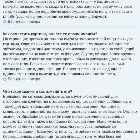
такого пакета не существует, то не стесняйтесь — у вас имеется
прекрасная возможность создать и распространить по всему миру свою
локализацию. Более подробную информацию можно получить на сайте
phpBB (ссылка на него находится внизу страниц форума).
Вернуться наверх
Как поместить картинку вместе со своим именем?
На страницах просмотра тем под именем пользователей могут быть две
картинки. Одно из них может относиться к вашему званию, обычно это
звёздочки, квадратики или точки, указывающие на то, сколько сообщений
вы оставили или на ваш статус на форуме. Другое, обычно более крупное
изображение, известно как «аватара» и обычно уникально для каждого
пользователя. Если вы не можете использовать аватары, то значит
таково решение администрации. Вы можете связаться с одним из
администраторов и выяснить у него причины данного запрета.
Вернуться наверх
Что такое звание и как изменить его?
Большинство сетевых форумов используют систему званий для
отображения количества отправленных пользователями сообщений, а
также для идентификации некоторых пользователей. Например,
модераторы и администраторы могут иметь специальные звания. Обычно
звания отображаются чуть ниже имен пользователей на страницах
просмотра тем, а также в профилях пользователей. Напрямую вы не
можете изменить свое звание, поскольку они устанавливаются
администрацией. Пожалуйста, не злоупотребляйте отправкой ненужных и
бессмысленных сообщений только лишь для того, чтобы быстрее