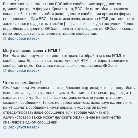
Возможность использования BBCode в сообщениях определяется
администратором форума. Кроме этого, BBCode может быть отключен
вами в любое время в любом размещаемом сообщении прямо из формы
его написания. Сам BBCode по стилю очень похож на HTML, но теги в нем
заключаются в квадратные скобки [ … ], а не в < … >. Для получения более
подробных сведений о BBCode прочтите руководство по BBCode, ссылка
на которое доступна из формы отправки сообщений.
Вернуться наверх
Могу ли я использовать HTML?
Нет. На этом форуме невозможна отправка и обработка кода HTML в
сообщениях. Большая часть возможностей HTML по форматированию
сообщений может быть реализована с использованием BBCode.
Вернуться наверх
Что такое смайлики?
Смайлики, или эмотиконы — это небольшие картинки, которые могут быть
использованы для выражения чувств. Например :) означает радость, а :(
означает печаль. Полный список смайликов можно увидеть в форме
создания сообщений. Только не перестарайтесь, используя их: они легко
могут сделать сообщение нечитаемым, и модератор может
отредактировать ваше сообщение, или вообще удалить его.
Администратор также может наложить ограничение на количество
смайликов в одном сообщении.
Вернуться наверх