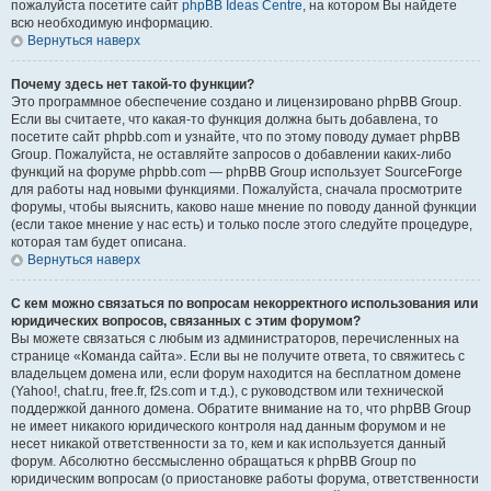
пожалуйста посетите сайт
phpBB Ideas Centre
, на котором Вы найдете
всю необходимую информацию.
Вернуться наверх
Почему здесь нет такой-то функции?
Это программное обеспечение создано и лицензировано phpBB Group.
Если вы считаете, что какая-то функция должна быть добавлена, то
посетите сайт phpbb.com и узнайте, что по этому поводу думает phpBB
Group. Пожалуйста, не оставляйте запросов о добавлении каких-либо
функций на форуме phpbb.com — phpBB Group использует SourceForge
для работы над новыми функциями. Пожалуйста, сначала просмотрите
форумы, чтобы выяснить, каково наше мнение по поводу данной функции
(если такое мнение у нас есть) и только после этого следуйте процедуре,
которая там будет описана.
Вернуться наверх
С кем можно связаться по вопросам некорректного использования или
юридических вопросов, связанных с этим форумом?
Вы можете связаться с любым из администраторов, перечисленных на
странице «Команда сайта». Если вы не получите ответа, то свяжитесь с
владельцем домена или, если форум находится на бесплатном домене
(Yahoo!, chat.ru, free.fr, f2s.com и т.д.), с руководством или технической
поддержкой данного домена. Обратите внимание на то, что phpBB Group
не имеет никакого юридического контроля над данным форумом и не
несет никакой ответственности за то, кем и как используется данный
форум. Абсолютно бессмысленно обращаться к phpBB Group по
юридическим вопросам (о приостановке работы форума, ответственности