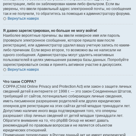
регистрации, либо он заблокирован каким-либо фильтром. Если вы
уверены, что ввели правильный адрес электронной почты, но сообщения
так и не получили, то обратитесь за помощью к администратору форума.
Вернуться наверх
Я давно зарегистрирован, но больше не могу войти!
Наиболее вероятные причины: вы ввели неверное имя или пароль
(проверьте электронное сообщение, которое пришло вам после
регистрации), или администратор удалил вашу учетную запись по каким-
либо причинам. Если верно второе, то возможно вы не написали ни
одного сообщения. Администраторы могут удалять неактивных
пользователей в целях уменьшения размера базы данных. Попробуйте
зарегистрироваться снова и принять активное участие в дискуссиях.
Вернуться наверх
Что такое COPPA?
COPPA (Child Online Privacy and Protection Act) или закон о защите личных
сведений детей в интернете от 1998 г. — это закон Соединенных Штатов,
требующий от сайтов, потенциально собирающих личные сведения,
иметь письменное разрешение родителей или других юридических
опекунов для регистрации на этих сайтах детей младше тринадцати лет.
Допустимо наличие иного вида подтверждения того, что опекуны
разрешают сбор личных сведений от детей младше тринадцати лет.
Обратите внимание на то, что phpBB Group не может давать
рекомендаций по правовым вопросам и не является объектом
юридических отношений.
Примечание переводчика: в России данный акт не имеет юридической