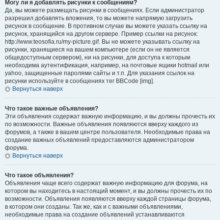
Могу ли я добавлять рисунки к сообщениям?
Да, вы можете размещать рисунки в сообщениях. Если администратор
разрешил добавлять вложения, то вы можете напрямую загрузить
рисунок в сообщение. В противном случае вы можете указать ссылку на
рисунок, хранящийся на другом сервере. Пример ссылки на рисунок:
http://www.teosofia.ru/my-picture.gif. Вы не можете указывать ссылку на
рисунки, хранящиеся на вашем компьютере (если он не является
общедоступным сервером), ни на рисунки, для доступа к которым
необходима аутентификация, например, на почтовые ящики hotmail или
yahoo, защищенные паролями сайты и т.п. Для указания ссылок на
рисунки используйте в сообщениях тег BBCode [img].
Вернуться наверх
Что такое важные объявления?
Эти объявления содержат важную информацию, и вы должны прочесть их
по возможности. Важные объявления появляются вверху каждого из
форумов, а также в вашем центре пользователя. Необходимые права на
создание важных объявлений предоставляются администратором
форума.
Вернуться наверх
Что такое объявления?
Объявления чаще всего содержат важную информацию для форума, на
котором вы находитесь в настоящий момент, и вы должны прочесть их по
возможности. Объявления появляются вверху каждой страницы форума,
в котором они созданы. Так же, как и с важными объявлениями,
необходимые права на создание объявлений устанавливаются