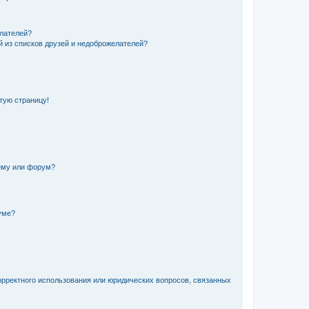
елателей?
й из списков друзей и недоброжелателей?
стую страницу!
ему или форум?
уме?
орректного использования или юридических вопросов, связанных