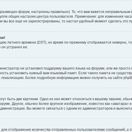
 размещен форум, настроены правильно). То, что вам кажется неправильным 
руппе общих настроек центра пользователя. Примечание: для изменения часово
 вы все еще не зарегистрированы, то настал удобный момент сделать это п
ое!
пцию летнего времени (
DST
), но время по-прежнему отображается неверно, то
 он устранил ее.
инистратор не установил поддержку вашего языка на форуме, или же просто 
ость установить нужный вам языковый пакет. Если такого пакета не существу
ю локализацию. Более подробную информацию можно получить на сайте phpBB
ут быть две картинки. Одно из них может относиться к вашему званию, обычн
форуме. Другое, обычно более крупное изображение, известно как «аватара» 
администрации. Вы можете связаться с одним из администраторов и выяснить
 для отображения количества отправленных пользователями сообщений, а т