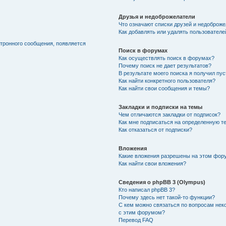
Друзья и недоброжелатели
Что означают списки друзей и недоброж
Как добавлять или удалять пользователе
ктронного сообщения, появляется
Поиск в форумах
Как осуществлять поиск в форумах?
Почему поиск не дает результатов?
В результате моего поиска я получил пу
Как найти конкретного пользователя?
Как найти свои сообщения и темы?
Закладки и подписки на темы
Чем отличаются закладки от подписок?
Как мне подписаться на определенную т
Как отказаться от подписки?
Вложения
Какие вложения разрешены на этом фор
Как найти свои вложения?
Сведения о phpBB 3 (Olympus)
Кто написал phpBB 3?
Почему здесь нет такой-то функции?
С кем можно связаться по вопросам нек
с этим форумом?
Перевод FAQ