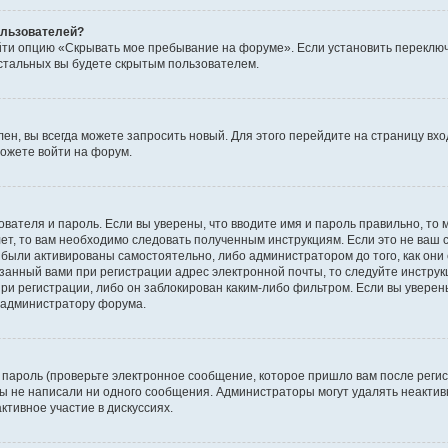
пользователей?
йти опцию «Скрывать мое пребывание на форуме». Если установить переключ
стальных вы будете скрытым пользователем.
лен, вы всегда можете запросить новый. Для этого перейдите на страницу вх
ожете войти на форум.
ователя и пароль. Если вы уверены, что вводите имя и пароль правильно, то 
ет, то вам необходимо следовать полученным инструкциям. Если это не ваш с
были активированы самостоятельно, либо администратором до того, как они 
занный вами при регистрации адрес электронной почты, то следуйте инструк
ри регистрации, либо он заблокирован каким-либо фильтром. Если вы уверены
к администратору форума.
пароль (проверьте электронное сообщение, которое пришло вам после регис
 вы не написали ни одного сообщения. Администраторы могут удалять неакт
ктивное участие в дискуссиях.