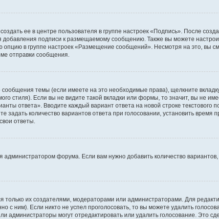
создать ее в центре пользователя в группе настроек «Подпись». После созд
 добавления подписи к размещаемому сообщению. Также вы можете настроит
опцию в группе настроек «Размещение сообщений». Несмотря на это, вы с
рме отправки сообщения.
 сообщения темы (если имеете на это необходимые права), щелкните вкладк
го стиля). Если вы не видите такой вкладки или формы, то значит, вы не име
рианты ответа». Вводите каждый вариант ответа на новой строке текстового 
 задать количество вариантов ответа при голосовании, установить время пр
свои ответы.
я администратором форума. Если вам нужно добавить количество вариантов,
ться только их создателями, модераторами или администраторами. Для редак
но с ним). Если никто не успел проголосовать, то вы можете удалить голосо
или администраторы могут отредактировать или удалить голосование. Это сд