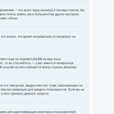
временем — это всего лишь разница в часовых поясах. Вы
го пояса, равно, как и большинства других настроек,
рямо сейчас.
 это значит, что время неправильно установлено на
никто еще не перевел phpBB на ваш язык.
ет, то не стесняйтесь — у вас имеется прекрасная
 (ссылка на него находится внизу страниц форума).
о это звёздочки, квадратики или точки, указывающие на
и обычно уникально для каждого пользователя. Если вы не
 у него причины данного запрета.
акже для идентификации некоторых пользователей.