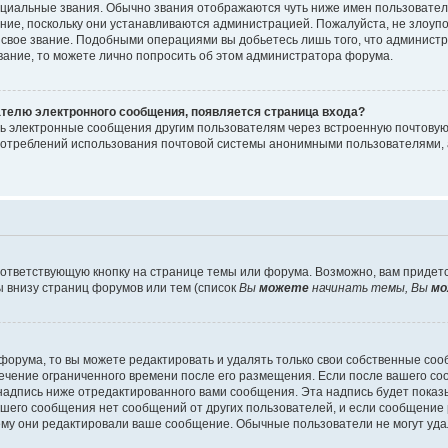
циальные звания. Обычно звания отображаются чуть ниже имен пользователе
ание, поскольку они устанавливаются администрацией. Пожалуйста, не злоу
 свое звание. Подобными операциями вы добьетесь лишь того, что админист
звание, то можете лично попросить об этом администратора форума.
ателю электронного сообщения, появляется страница входа?
ть электронные сообщения другим пользователям через встроенную почтову
отреблений использования почтовой системы анонимными пользователями, 
ответствующую кнопку на странице темы или форума. Возможно, вам придет
 внизу страниц форумов или тем (список
Вы
можете
начинать темы, Вы
мо
орума, то вы можете редактировать и удалять только свои собственные со
течение ограниченного времени после его размещения. Если после вашего с
дпись ниже отредактированного вами сообщения. Эта надпись будет показыв
вашего сообщения нет сообщений от других пользователей, и если сообщени
чему они редактировали ваше сообщение. Обычные пользователи не могут уда