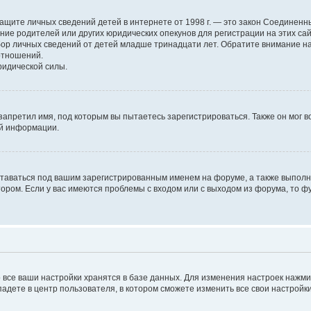
н о защите личных сведений детей в интернете от 1998 г. — это закон Соедине
е родителей или других юридических опекунов для регистрации на этих са
бор личных сведений от детей младше тринадцати лет. Обратите внимание на
отношений.
ридической силы.
запретил имя, под которым вы пытаетесь зарегистрироваться. Также он мог 
ой информации.
ставаться под вашим зарегистрированным именем на форуме, а также выполня
ром. Если у вас имеются проблемы с входом или с выходом из форума, то ф
 все ваши настройки хранятся в базе данных. Для изменения настроек нажм
падете в центр пользователя, в котором сможете изменить все свои настройки