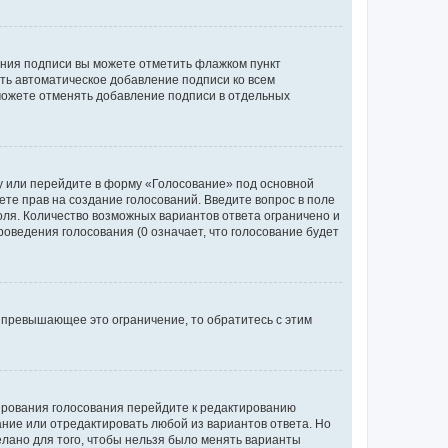
ания подписи вы можете отметить флажком пункт
ь автоматическое добавление подписи ко всем
можете отменять добавление подписи в отдельных
у или перейдите в форму «Голосование» под основной
ете прав на создание голосований. Введите вопрос в поле
поля. Количество возможных вариантов ответа ограничено и
оведения голосования (0 означает, что голосование будет
 превышающее это ограничение, то обратитесь с этим
тирования голосования перейдите к редактированию
вание или отредактировать любой из вариантов ответа. Но
елано для того, чтобы нельзя было менять варианты