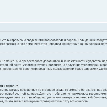
м, что вы правильно вводите имя пользователя и пароль. Если данные вводят
 Также возможно, что администратор неправильно настроил конфигурацию фор
 не менее, она предоставляет дополнительные возможности и удобства, не
ктронной почте, участие в группах, подписки на получение уведомлений о п
, но предоставляет зарегистрированным пользователям более широкие и удо
мя и пароль?
ть при каждом посещении» на странице входа, то сможете оставаться под с
аться вашей учетной записью. Для того чтобы вам не приходилось вводить имя
омендуем делать это на общедоступном компьютере, например в библиотеке, 
т, то это значит, что администратор отключил эту возможность.