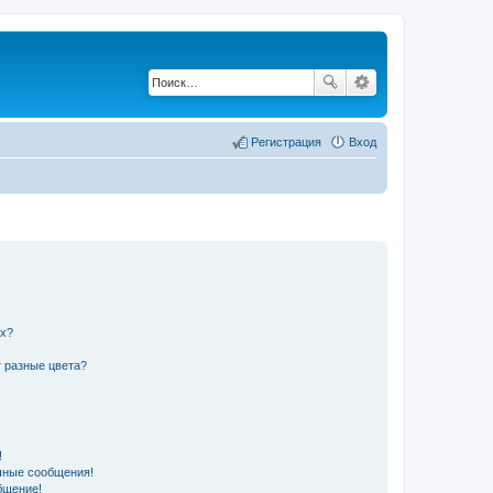
Регистрация
Вход
их?
 разные цвета?
!
чные сообщения!
бщение!