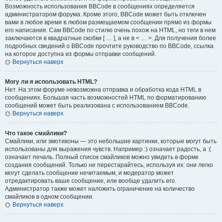
Возможность использования BBCode в сообщениях определяется
администратором форума. Кроме этого, BBCode может быть отключен
вами в любое время в любом размещаемом сообщении прямо из формы
его написания. Сам BBCode по стилю очень похож на HTML, но теги в нем
заключаются в квадратные скобки [ … ], а не в < … >. Для получения более
подробных сведений о BBCode прочтите руководство по BBCode, ссылка
на которое доступна из формы отправки сообщений.
Вернуться наверх
Могу ли я использовать HTML?
Нет. На этом форуме невозможна отправка и обработка кода HTML в
сообщениях. Большая часть возможностей HTML по форматированию
сообщений может быть реализована с использованием BBCode.
Вернуться наверх
Что такое смайлики?
Смайлики, или эмотиконы — это небольшие картинки, которые могут быть
использованы для выражения чувств. Например :) означает радость, а :(
означает печаль. Полный список смайликов можно увидеть в форме
создания сообщений. Только не перестарайтесь, используя их: они легко
могут сделать сообщение нечитаемым, и модератор может
отредактировать ваше сообщение, или вообще удалить его.
Администратор также может наложить ограничение на количество
смайликов в одном сообщении.
Вернуться наверх