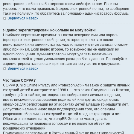
регистрации, либо он заблокирован каким-либо фильтром. Если вы
уверены, что ввели правильный адрес электронной почты, но сообщения
так и не получили, то обратитесь за помощью к администратору форума.
Вернуться наверх
Я давно зарегистрирован, но больше не могу войти!
Наиболее вероятные причины: вы ввели неверное имя или пароль
(проверьте электронное сообщение, которое пришло вам после
регистрации), или администратор удалил вашу учетную запись по каким-
либо причинам. Если верно второе, то возможно вы не написали ни
одного сообщения. Администраторы могут удалять неактивных
пользователей в целях уменьшения размера базы данных. Попробуйте
зарегистрироваться снова и принять активное участие в дискуссиях.
Вернуться наверх
Что такое COPPA?
COPPA (Child Online Privacy and Protection Act) или закон о защите личных
сведений детей в интернете от 1998 г. — это закон Соединенных Штатов,
требующий от сайтов, потенциально собирающих личные сведения,
иметь письменное разрешение родителей или других юридических
опекунов для регистрации на этих сайтах детей младше тринадцати лет.
Допустимо наличие иного вида подтверждения того, что опекуны
разрешают сбор личных сведений от детей младше тринадцати лет.
Обратите внимание на то, что phpBB Group не может давать
рекомендаций по правовым вопросам и не является объектом
юридических отношений.
Примечание переводчика: в России данный акт не имеет юридической