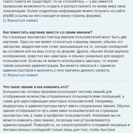
такого пакета не существует, то не стесняйтесь — у вас имеется
прекрасная возможность создать и распространить по всему миру свою
локализацию. Более подробную информацию можно получить на сайте
phpBB (ссылка на него находится внизу страниц форума).
Вернуться наверх
Как поместить картинку вместе со своим именем?
На страницах просмотра тем под именем пользователей могут быть две
картинки. Одно из них может относиться к вашему званию, обычно это
звёздочки, квадратики или точки, указывающие на то, сколько сообщений
вы оставили или на ваш статус на форуме. Другое, обычно более крупное
изображение, известно как «аватара» и обычно уникально для каждого
пользователя. Если вы не можете использовать аватары, то значит
таково решение администрации. Вы можете связаться с одним из
администраторов и выяснить у него причины данного запрета.
Вернуться наверх
Что такое звание и как изменить его?
Большинство сетевых форумов используют систему званий для
отображения количества отправленных пользователями сообщений, а
также для идентификации некоторых пользователей. Например,
модераторы и администраторы могут иметь специальные звания. Обычно
звания отображаются чуть ниже имен пользователей на страницах
просмотра тем, а также в профилях пользователей. Напрямую вы не
можете изменить свое звание, поскольку они устанавливаются
администрацией. Пожалуйста, не злоупотребляйте отправкой ненужных и
бессмысленных сообщений только лишь для того, чтобы быстрее