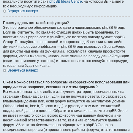
пожалуйста посетите сайт
phpBB Ideas Centre
, на котором Вы найдете
всю необходимую информацию.
Вернуться наверх
Почему здесь нет такой-то функции?
Это программное обеспечение создано и лицензировано phpBB Group.
Если вы считаете, что какая-то функция должна быть добавлена, то
посетите сайт phpbb.com и узнайте, что по этому поводу думает phpBB
Group. Пожалуйста, не оставляйте запросов о добавлении каких-либо
функций на форуме phpbb.com — phpBB Group использует SourceForge
для работы над новыми функциями. Пожалуйста, сначала просмотрите
форумы, чтобы выяснить, каково наше мнение по поводу данной функции
(если такое мнение у нас есть) и только после этого следуйте процедуре,
которая там будет описана.
Вернуться наверх
С кем можно связаться по вопросам некорректного использования или
юридических вопросов, связанных с этим форумом?
Вы можете связаться с любым из администраторов, перечисленных на
странице «Команда сайта». Если вы не получите ответа, то свяжитесь с
владельцем домена или, если форум находится на бесплатном домене
(Yahoo!, chat.ru, free.fr, f2s.com и т.д.), с руководством или технической
поддержкой данного домена. Обратите внимание на то, что phpBB Group
не имеет никакого юридического контроля над данным форумом и не
несет никакой ответственности за то, кем и как используется данный
форум. Абсолютно бессмысленно обращаться к phpBB Group по
юридическим вопросам (о приостановке работы форума, ответственности