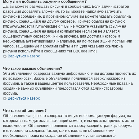
Могу ли я добавлять рисунки к сообщениям?
Да, вы можете размещать рисунки в сообщениях. Если администратор
разрешил добавлять вложения, то вы можете напрямую загрузить
рисунок в сообщение. В противном случае вы можете указать ссылку на
рисунок, хранящийся на другом сервере. Пример ссылки на рисунок:
http://www.teosofia.ru/my-picture.gif. Вы не можете указывать ссылку на
рисунки, хранящиеся на вашем компьютере (если он не является
общедоступным сервером), ни на рисунки, для доступа к которым
необходима аутентификация, например, на почтовые ящики hotmail или
yahoo, защищенные паролями сайты и т.п. Для указания ссылок на
рисунки используйте в сообщениях тег BBCode [img].
Вернуться наверх
Что такое важные объявления?
Эти объявления содержат важную информацию, и вы должны прочесть их
по возможности. Важные объявления появляются вверху каждого из
форумов, а также в вашем центре пользователя. Необходимые права на
создание важных объявлений предоставляются администратором
форума.
Вернуться наверх
Что такое объявления?
Объявления чаще всего содержат важную информацию для форума, на
котором вы находитесь в настоящий момент, и вы должны прочесть их по
возможности. Объявления появляются вверху каждой страницы форума,
в котором они созданы. Так же, как и с важными объявлениями,
необходимые права на создание объявлений устанавливаются